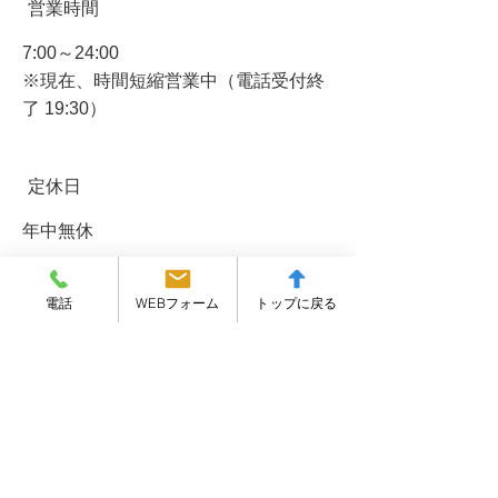
営業時間
7:00～24:00
​※現在、時間短縮営業中（電話受付終
了 19:30）
定休日
年中無休
電話
WEBフォーム
トップに戻る
アクセス
西武秩父線｢西武秩父駅｣から徒歩8分
秩父鉄道｢秩父駅｣から徒歩4分